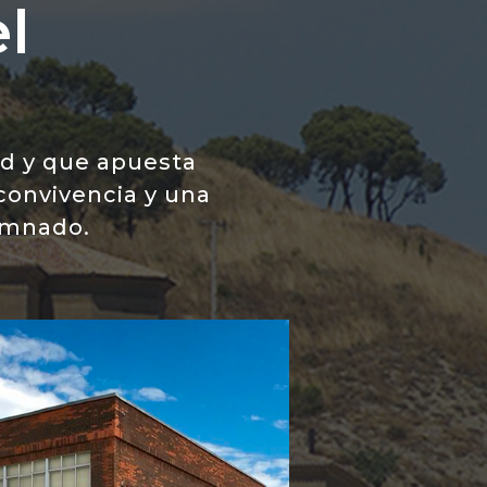
l
ad y que apuesta
convivencia y una
umnado.