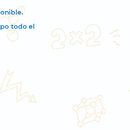
ponible.
po todo el