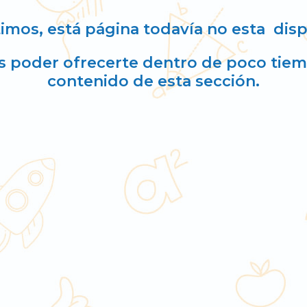
imos, está página todavía no esta dis
 poder ofrecerte dentro de poco tiem
contenido de esta sección.