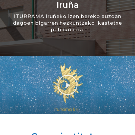
Iruña
ITURRAMA Iruñeko izen bereko auzoan
dagoen bigarren hezkuntzako ikastetxe
publikoa da.