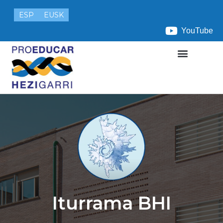
ESP
EUSK
YouTube
Iturrama BHI