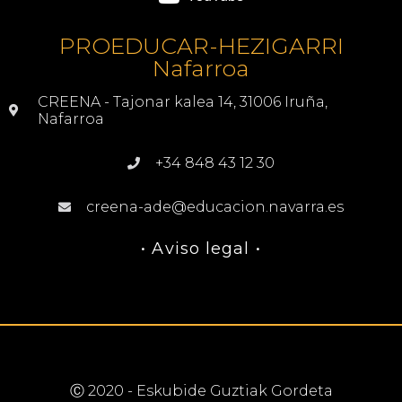
PROEDUCAR-HEZIGARRI
Nafarroa
CREENA - Tajonar kalea 14, 31006 Iruña,
Nafarroa
+34 848 43 12 30
creena-ade@educacion.navarra.es
• Aviso legal •
Ⓒ 2020 - Eskubide Guztiak Gordeta