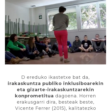
D ereduko ikastetxe bat da,
irakaskuntza publiko inklusiboarekin
eta gizarte-irakaskuntzarekin
konprometitua
dagoena. Horren
erakusgarri dira, besteak beste,
Vicente Ferrer (2015), kalitatezko