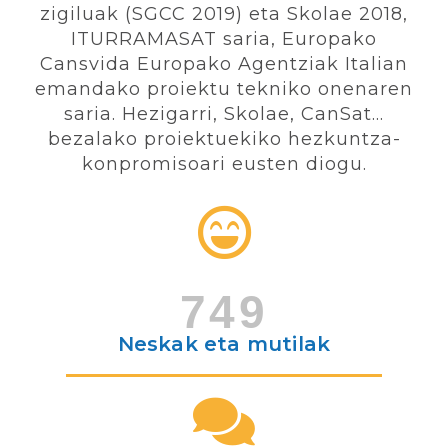
zigiluak (SGCC 2019) eta Skolae 2018,
ITURRAMASAT saria, Europako
Cansvida Europako Agentziak Italian
emandako proiektu tekniko onenaren
saria. Hezigarri, Skolae, CanSat…
bezalako proiektuekiko hezkuntza-
konpromisoari eusten diogu.
749
Neskak eta mutilak