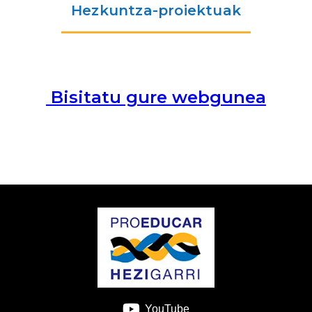
Hezkuntza-proiektuak
Bisitatu gure webgunea
YouTube