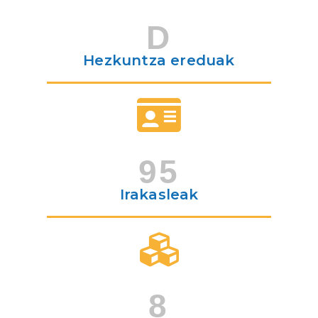
D
Hezkuntza ereduak
95
Irakasleak
8