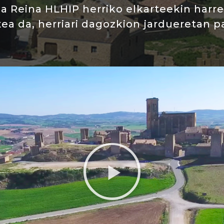
ca Reina HLHIP herriko elkarteekin har
ea da, herriari dagozkion jardueretan p