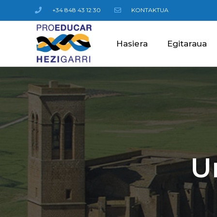
+34 848 43 12 30
KONTAKTUA
Hasiera
Egitaraua
U