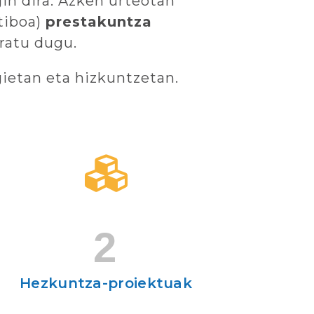
in dira. Azken urteotan
tiboa)
prestakuntza
ratu dugu.
ietan eta hizkuntzetan.
2
Hezkuntza-proiektuak