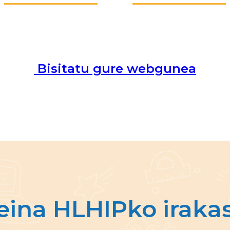
Bisitatu gure webgunea
eina HLHIPko irakas