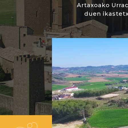
Artaxoako Urra
duen ikastetx