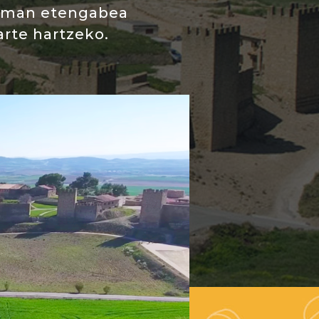
reman etengabea
arte hartzeko.