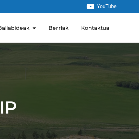
YouTube
Baliabideak
Berriak
Kontaktua
IP