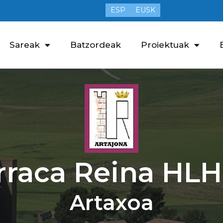
ESP
EUSK
Sareak
Batzordeak
Proiektuak
rraca Reina HLH
Artaxoa