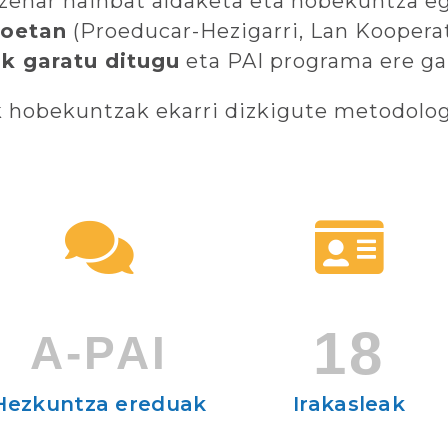
 zehar hainbat aldaketa eta hobekuntza eg
boetan
(Proeducar-Hezigarri, Lan Koopera
k garatu ditugu
eta PAI programa ere ga
k hobekuntzak ekarri dizkigute metodolog
18
A-PAI
Hezkuntza ereduak
Irakasleak