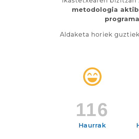
Ikastetxearen bizitzan
metodologia akti
programa
Aldaketa horiek guztie
116
Haurrak