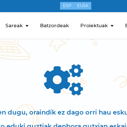
ESP
EUSK
Sareak
Batzordeak
Proiektuak
en dugu, oraindik ez dago orri hau esku
o eduki guztiak denbora gutxian eskain